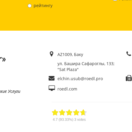
рейтингу
AZ1009, Баку
r»
ул. Башира Сафароглы, 133;
"Sat Plaza"
elchin.usub@roedl.pro
roedl.com
кие Услуги
4.7
(93.33%)
3
votes