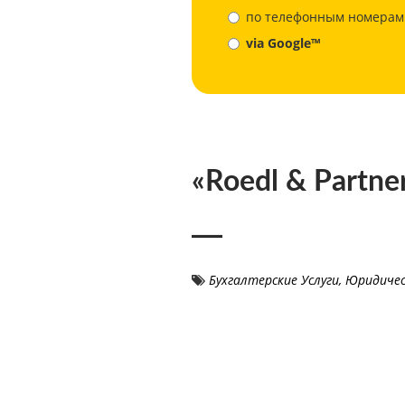
по телефонным номерам
via Google™
«Roedl & Partne
Бухгалтерские Услуги
,
Юридичес