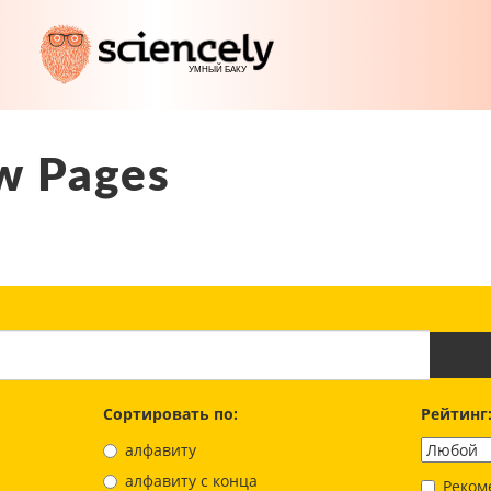
w Pages
Сортировать по:
Рейтинг
алфавиту
aлфавиту с конца
Реком