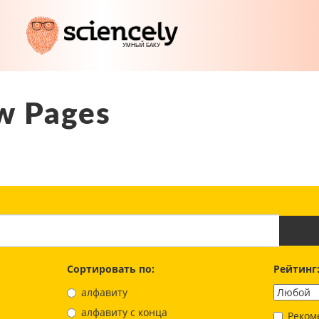
w Pages
Сортировать по:
Рейтинг
алфавиту
aлфавиту с конца
Реком