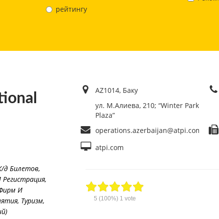
рейтингу
AZ1014, Баку
tional
ул. М.Алиева, 210; “Winter Park
Plaza”
operations.azerbaijan@atpi.com
atpi.com
Ж/д Билетов
,
И Регистрация
,
Фирм И
5
(100%)
1
vote
иятия
,
Туризм,
й)