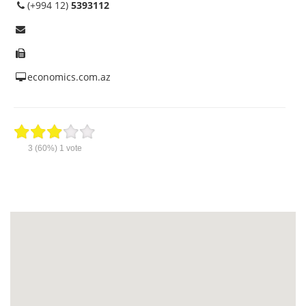
(+994 12)
5393112
economics.com.az
3
(60%)
1
vote