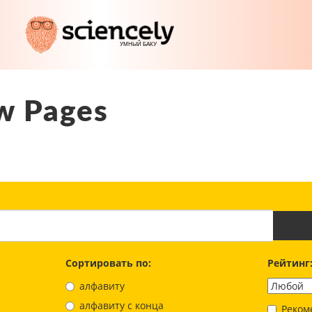
w Pages
Сортировать по:
Рейтинг
алфавиту
aлфавиту с конца
Реком