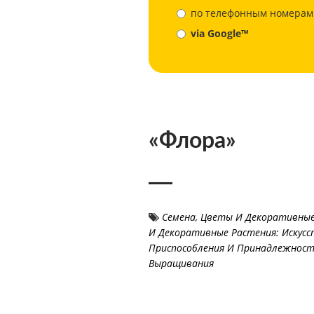
по телефонным номерам
via Google™
«Флора»
Семена
,
Цветы И Декоративные
И Декоративные Растения: Искус
Приспособления И Принадлежност
Выращивания