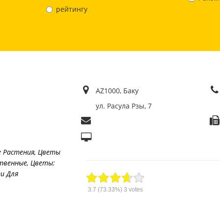
рейтингу
AZ1000, Баку
ул. Расула Рзы, 7
 Растения
,
Цветы
ственные
,
Цветы:
и Для
3.7
(73.33%)
3
votes