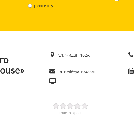
рейтингу
ул. Фидан 462A
го
house»
farioal@yahoo.com
Rate this post