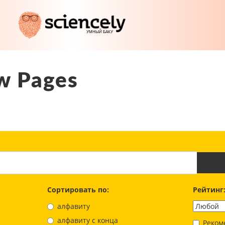
w Pages
Сортировать по:
Рейтинг
алфавиту
aлфавиту с конца
Реком