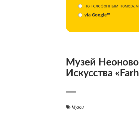
по телефонным номерам
via Google™
Музей Неоново
Искусства «Far
Музеи