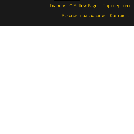
Главная
О Yellow Pages
Партнерство
Условия пользования
Контакты