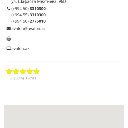
ул. Шафаята Мехтиева, 96D
(+994 50)
3310300
(+994 55)
3310300
(+994 50)
2775010
avalon@avalon.az
avalon.az
5
(100%)
3
votes