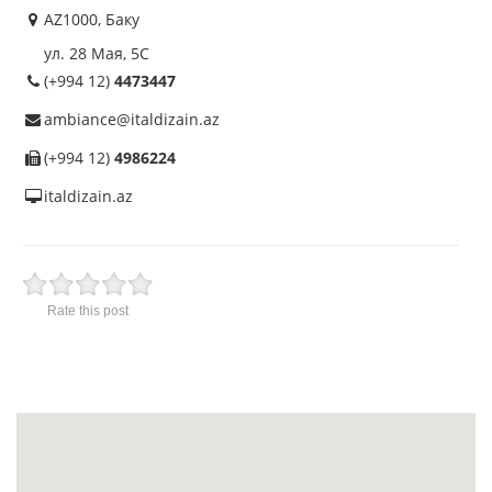
AZ1000, Баку
ул. 28 Мая, 5С
(+994 12)
4473447
ambiance@italdizain.az
(+994 12)
4986224
italdizain.az
Rate this post