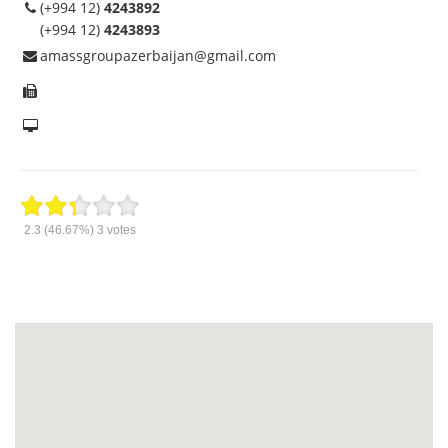
(+994 12)
4243892
(+994 12)
4243893
amassgroupazerbaijan@gmail.com
2.3
(46.67%)
3
votes