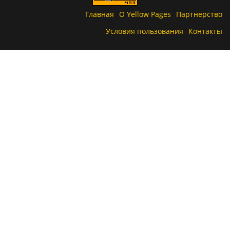
Главная
О Yellow Pages
Партнерство
Условия пользования
Контакты