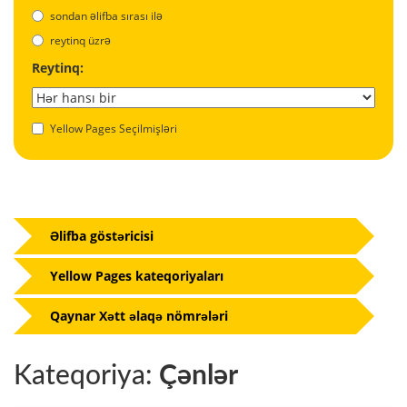
sondan əlifba sırası ilə
reytinq üzrə
Reytinq:
Yellow Pages Seçilmişləri
Əlifba göstəricisi
Yellow Pages kateqoriyaları
Qaynar Xətt əlaqə nömrələri
Kateqoriya:
Çənlər