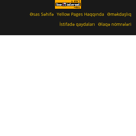
Əsas Səhifə
Yellow Pages Haqqında
Əməkdaşlıq
İstifadə qaydaları
Əlaqə nömrələri