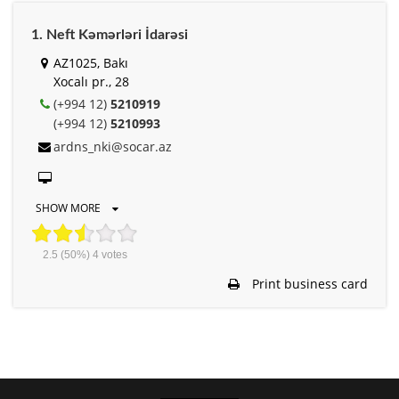
1. Neft Kəmərləri İdarəsi
AZ1025, Bakı
Xocalı pr., 28
(+994 12)
5210919
(+994 12)
5210993
ardns_nki@socar.az
SHOW MORE
2.5
(50%)
4
votes
Print business card