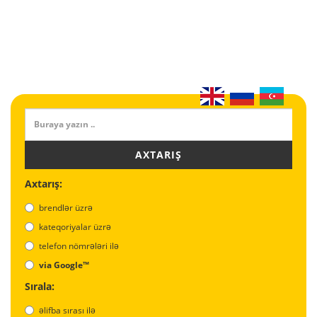
AXTARIŞ
Axtarış:
brendlər üzrə
kateqoriyalar üzrə
telefon nömrələri ilə
via Google™
Sırala:
əlifba sırası ilə