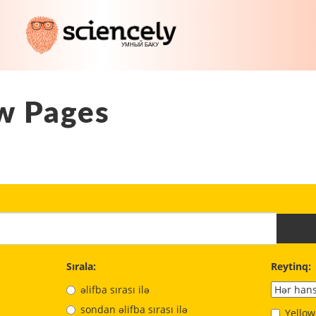
w Pages
Sırala:
Reytinq:
əlifba sırası ilə
sondan əlifba sırası ilə
Yellow