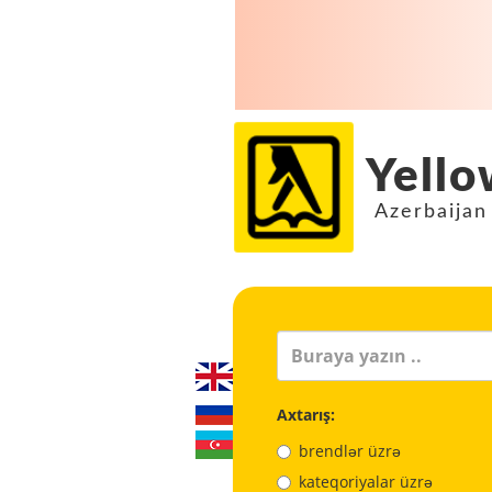
Yello
Azerbaijan
Axtarış:
brendlər üzrə
kateqoriyalar üzrə