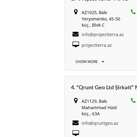
AZ1025, Bakı
Yeryomenko, 45-50
küç., Blok C
info@projectterra.az
projectterra.az
SHOW MORE
4. “Qrunt Geo Ltd Şirkəti
AZ1129, Bakı
Məhəmməd Hadi
küç., 63A
info@qruntgeo.az