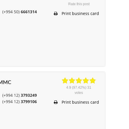
Rate this post
(+994 50)
6661314
Print business card
” MMC
4.9
(97.42%)
31
votes
(+994 12)
3793249
(+994 12)
3799106
Print business card