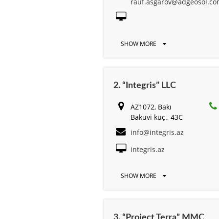
rauf.asgarov@adgeosol.c
SHOW MORE
2. “Integris” LLC
AZ1072, Bakı
Bakuvi küç., 43C
info@integris.az
integris.az
SHOW MORE
3. “Project Terra” MMC