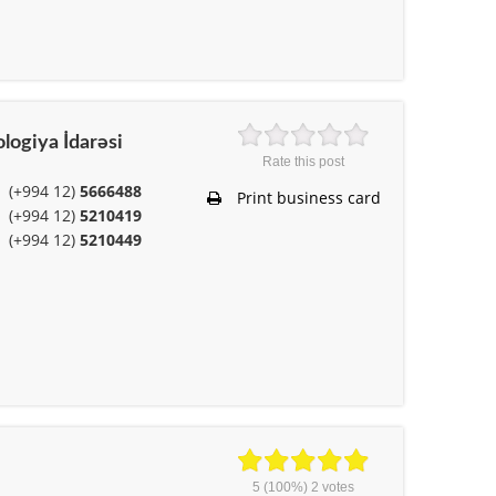
logiya İdarəsi
Rate this post
(+994 12)
5666488
Print business card
(+994 12)
5210419
(+994 12)
5210449
5
(100%)
2
votes