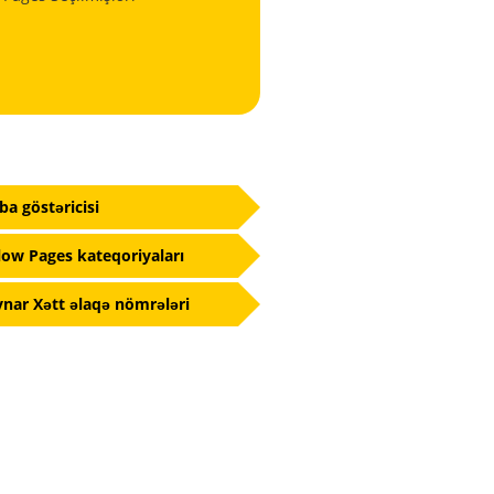
fba göstəricisi
low Pages kateqoriyaları
nar Xətt əlaqə nömrələri