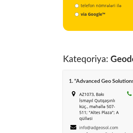
telefon nömrələri ilə
via Google™
Kateqoriya:
Geodez
1. “Advanced Geo Solutions
AZ1073, Bakı
İsmayıl Qutqaşınlı
küç., məhəllə 507-
511; "Altes Plaza"; A
qülləsi
info@adgeosol.com