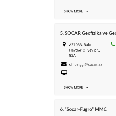
SHOW MORE
5. SOCAR Geofizika və Geo
AZ1033, Bakı
Heydər Əliyev pr.,
83А
office.ggi@socar.az
SHOW MORE
6. “Socar-Fugro” MMC