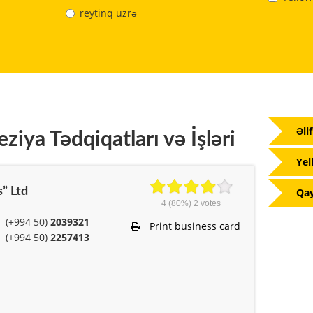
reytinq üzrə
Əli
iya Tədqiqatları və İşləri
Yel
” Ltd
Qay
4
(80%)
2
votes
(+994 50)
2039321
Print business card
(+994 50)
2257413