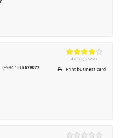
om
4
(80%)
2
votes
(+994 12)
5679077
Print business card