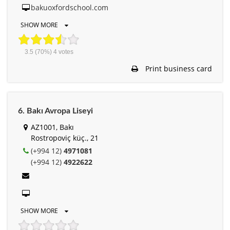
bakuoxfordschool.com
SHOW MORE
3.5
(70%)
4
votes
Print business card
6. Bakı Avropa Liseyi
AZ1001, Bakı
Rostropoviç küç., 21
(+994 12)
4971081
(+994 12)
4922622
SHOW MORE