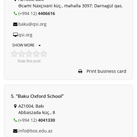
Əcəmi Naxçıvani küç., məhəllə 3097; Dərnəgül qəs.
(+994 12)
4406616
baku@qsi.org
qsi.org
SHOW MORE
Rate this post
Print business card
5. “Baku Oxford School”
AZ1004, Bakı
Abbaszadə küç., 8
(+994 12)
4041330
info@bos.edu.az