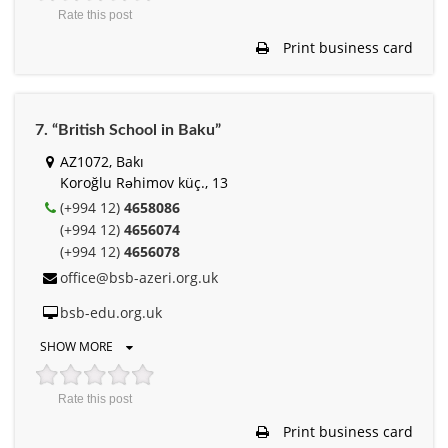
Rate this post
Print business card
7. “British School in Baku”
AZ1072, Bakı
Koroğlu Rəhimov küç., 13
(+994 12)
4658086
(+994 12)
4656074
(+994 12)
4656078
office@bsb-azeri.org.uk
bsb-edu.org.uk
SHOW MORE
Rate this post
Print business card