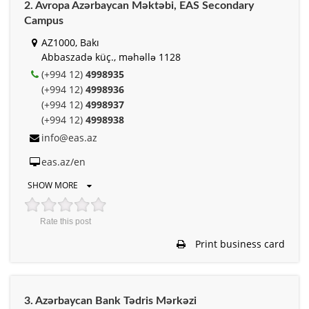
2. Avropa Azərbaycan Məktəbi, EAS Secondary
Campus
AZ1000, Bakı
Abbaszadə küç., məhəllə 1128
(+994 12)
4998935
(+994 12)
4998936
(+994 12)
4998937
(+994 12)
4998938
info@eas.az
eas.az/en
SHOW MORE
Rate this post
Print business card
3. Azərbaycan Bank Tədris Mərkəzi