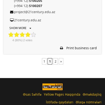
(+994 12)
5100205
(+994 12)
5100207
project@21century.edu.az
21century.edu.az
SHOW MORE
4
(80%)
2
votes
Print business card
1
1
2
»
Əsas Səhifə
Yellow Pages Haqqında
Əməkdaşlıq
İstifadə qaydaları
Əlaqə nömrələri