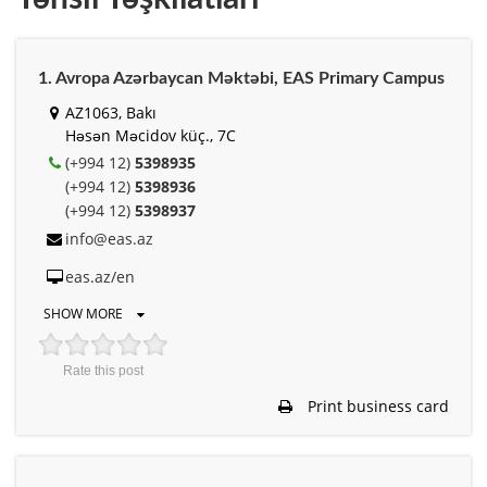
1. Avropa Azərbaycan Məktəbi, EAS Primary Campus
AZ1063, Bakı
Həsən Məcidov küç., 7C
(+994 12)
5398935
(+994 12)
5398936
(+994 12)
5398937
info@eas.az
eas.az/en
SHOW MORE
Rate this post
Print business card