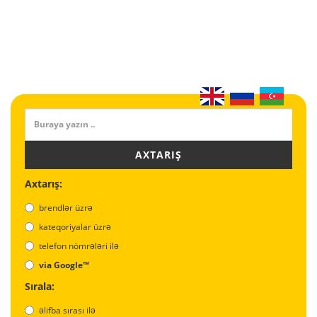
AXTARIŞ
Axtarış:
brendlər üzrə
kateqoriyalar üzrə
telefon nömrələri ilə
via Google™
Sırala:
əlifba sırası ilə