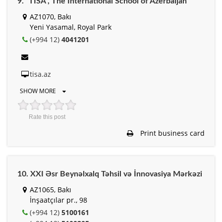
9. “TISA”, The International School of Azerbaijan
AZ1070, Bakı
Yeni Yasamal, Royal Park
(+994 12)
4041201
tisa.az
SHOW MORE
Rate this post
Print business card
10. XXI Əsr Beynəlxalq Təhsil və İnnovasiya Mərkəzi
AZ1065, Bakı
İnşaatçılar pr., 98
(+994 12)
5100161