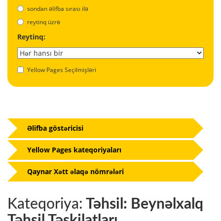
sondan əlifba sırası ilə
reytinq üzrə
Reytinq:
Yellow Pages Seçilmişləri
Əlifba göstəricisi
Yellow Pages kateqoriyaları
Qaynar Xətt əlaqə nömrələri
Kateqoriya:
Təhsil: Beynəlxalq
Təhsil Təşkilatları