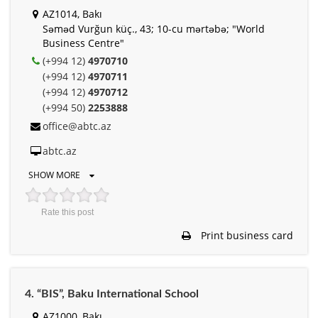
AZ1014, Bakı
Səməd Vurğun küç., 43; 10-cu mərtəbə; "World
Business Centre"
(+994 12)
4970710
(+994 12)
4970711
(+994 12)
4970712
(+994 50)
2253888
office@abtc.az
abtc.az
SHOW MORE
Rate this post
Print business card
4. “BIS”, Baku International School
AZ1000, Bakı