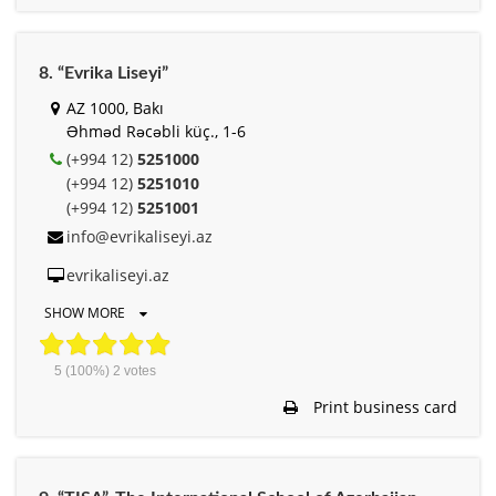
8. “Evrika Liseyi”
AZ 1000, Bakı
Əhməd Rəcəbli küç., 1-6
(+994 12)
5251000
(+994 12)
5251010
(+994 12)
5251001
info@evrikaliseyi.az
evrikaliseyi.az
SHOW MORE
5
(100%)
2
votes
Print business card