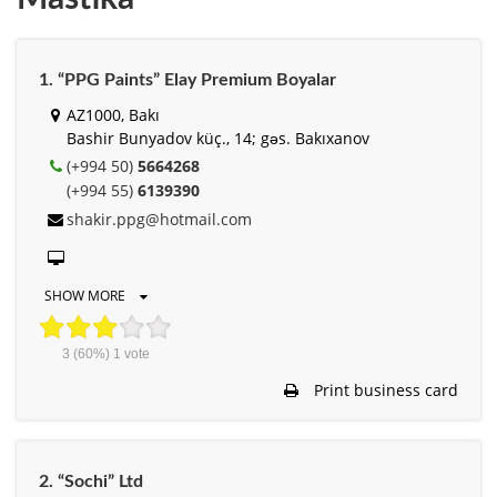
1. “PPG Paints” Elay Premium Boyalar
AZ1000, Bakı
Bashir Bunyadov küç., 14; gəs. Bakıxanov
(+994 50)
5664268
(+994 55)
6139390
shakir.ppg@hotmail.com
SHOW MORE
3
(60%)
1
vote
Print business card
2. “Sochi” Ltd