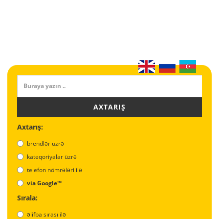
AXTARIŞ
Axtarış:
brendlər üzrə
kateqoriyalar üzrə
telefon nömrələri ilə
via Google™
Sırala:
əlifba sırası ilə