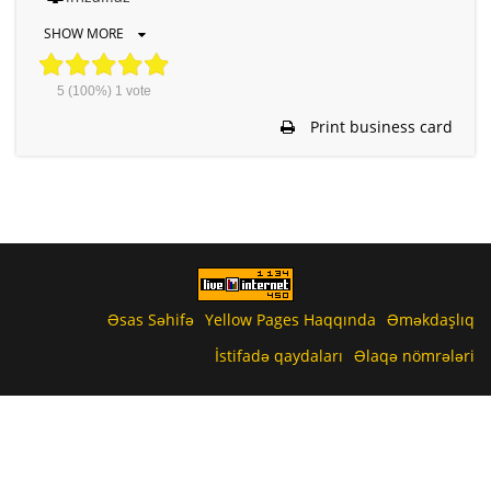
SHOW MORE
5
(100%)
1
vote
Print business card
Əsas Səhifə
Yellow Pages Haqqında
Əməkdaşlıq
İstifadə qaydaları
Əlaqə nömrələri