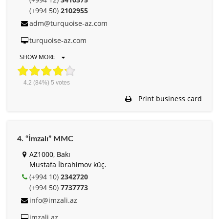
(+994 50)
2102955
adm@turquoise-az.com
turquoise-az.com
SHOW MORE
4.2
(84%)
5
votes
Print business card
4. “İmzalı” MMC
AZ1000, Bakı
Mustafa İbrahimov küç.
(+994 10)
2342720
(+994 50)
7737773
info@imzali.az
imzali.az