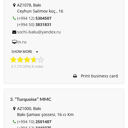
AZ1078, Bakı
Ceyhun Səlimov küç., 16
(+994 12)
5304507
(+994 50)
3831831
sochi-baku@yandex.ru
tn.ru
SHOW MORE
3.7
(73.33%)
6
votes
Print business card
3. “Turquoise” MMC
AZ1000, Bakı
Bakı-Şamaxı şossesi, 16-cı Km
(+994 10)
2501487
(+994 12)
3410375