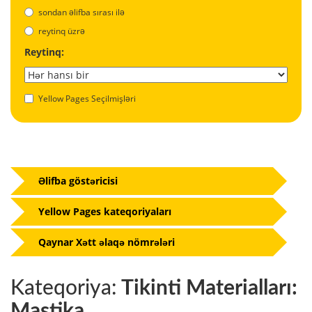
sondan əlifba sırası ilə
reytinq üzrə
Reytinq:
Yellow Pages Seçilmişləri
Əlifba göstəricisi
Yellow Pages kateqoriyaları
Qaynar Xətt əlaqə nömrələri
Kateqoriya:
Tikinti Materialları:
Mastika