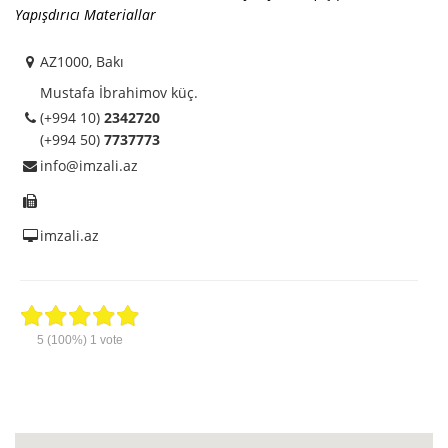
Yapışdırıcı Materiallar
AZ1000, Bakı
Mustafa İbrahimov küç.
(+994 10)
2342720
(+994 50)
7737773
info@imzali.az
imzali.az
5
(100%)
1
vote