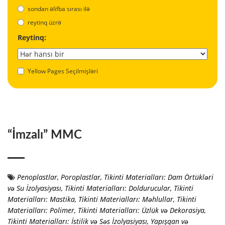
sondan əlifba sırası ilə
reytinq üzrə
Reytinq:
Yellow Pages Seçilmişləri
“İmzalı” MMC
Penoplastlar, Poroplastlar
,
Tikinti Materialları: Dam Örtükləri
və Su İzolyasiyası
,
Tikinti Materialları: Doldurucular
,
Tikinti
Materialları: Mastika
,
Tikinti Materialları: Məhlullar
,
Tikinti
Materialları: Polimer
,
Tikinti Materialları: Üzlük və Dekorasiya
,
Tikinti Materialları: İstilik və Səs İzolyasiyası
,
Yapışqan və