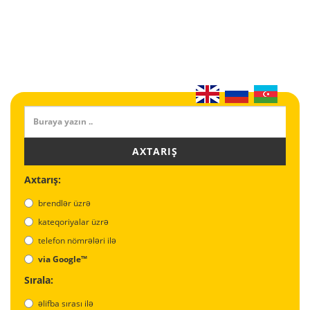
AXTARIŞ
Axtarış:
brendlər üzrə
kateqoriyalar üzrə
telefon nömrələri ilə
via Google™
Sırala:
əlifba sırası ilə