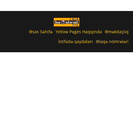
Əsas Səhifə
Yellow Pages Haqqında
Əməkdaşlıq
İstifadə qaydaları
Əlaqə nömrələri