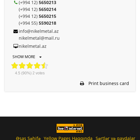
(+994 12)
5650213
(+994 12)
5650214
(+994 12)
5650215
(+994 55)
5590218
info@nikelmetal.az
nikelmetal@mail.ru
nikelmetal.az
SHOW MORE
4.5
(90%)
2
votes
Print business card
Əsas Səhifə
Yellow Pages Haqqında
Şərtlər və qaydalar