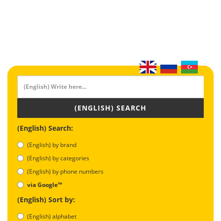
(ENGLISH) SEARCH
(English) Search:
(English) by brand
(English) by categories
(English) by phone numbers
via Google™
(English) Sort by:
(English) alphabet