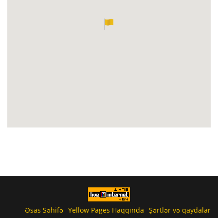
Əsas Səhifə
Yellow Pages Haqqında
Şərtlər və qaydalar