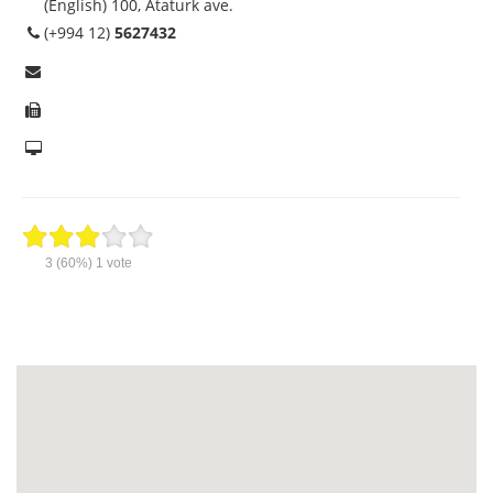
(English) 100, Ataturk ave.
(+994 12)
5627432
3
(60%)
1
vote