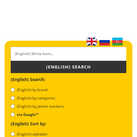
(ENGLISH) SEARCH
(English) Search:
(English) by brand
(English) by categories
(English) by phone numbers
via Google™
(English) Sort by:
(English) alphabet