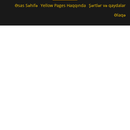
Əsas Səhifə
Yellow Pages Haqqında
Şərtlər və qaydalar
Əlaqə