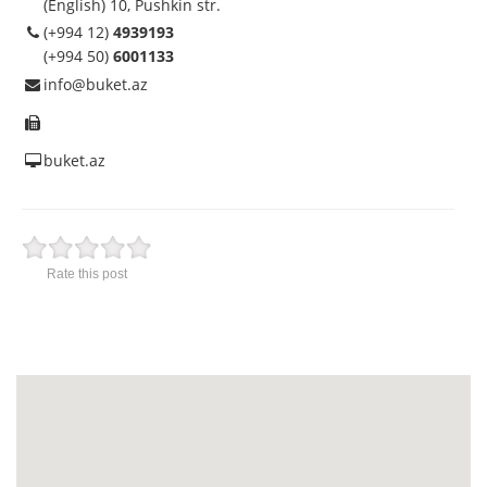
(English) 10, Pushkin str.
(+994 12)
4939193
(+994 50)
6001133
info@buket.az
buket.az
Rate this post