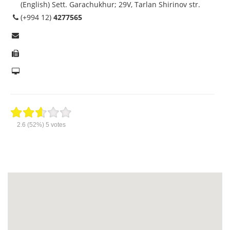
(English) Sett. Garachukhur; 29V, Tarlan Shirinov str.
(+994 12)
4277565
2.6
(52%)
5
votes