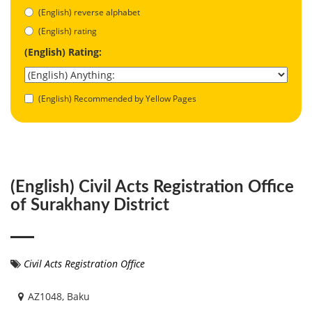
(English) reverse alphabet
(English) rating
(English) Rating:
(English) Recommended by Yellow Pages
(English) Civil Acts Registration Office
of Surakhany District
Civil Acts Registration Office
AZ1048, Baku