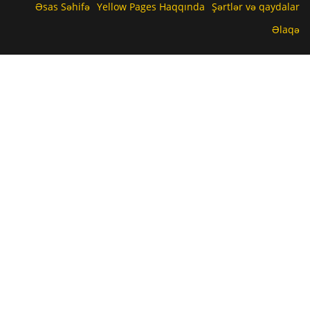
Əsas Səhifə
Yellow Pages Haqqında
Şərtlər və qaydalar
Əlaqə