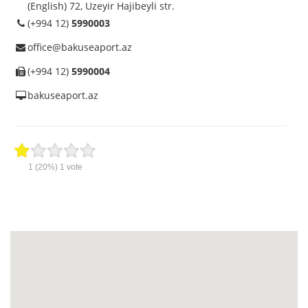
(English) 72, Uzeyir Hajibeyli str.
(+994 12)
5990003
office@bakuseaport.az
(+994 12)
5990004
bakuseaport.az
1
(20%)
1
vote