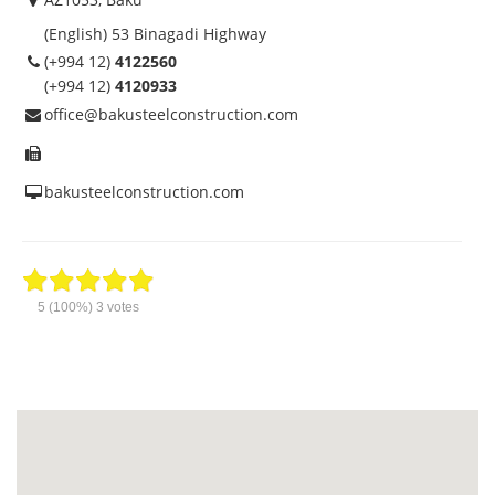
(English) 53 Binagadi Highway
(+994 12)
4122560
(+994 12)
4120933
office@bakusteelconstruction.com
bakusteelconstruction.com
5
(100%)
3
votes