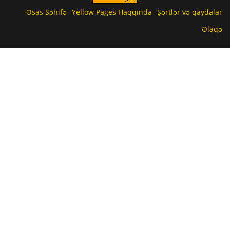
Əsas Səhifə
Yellow Pages Haqqında
Şərtlər və qaydalar
Əlaqə