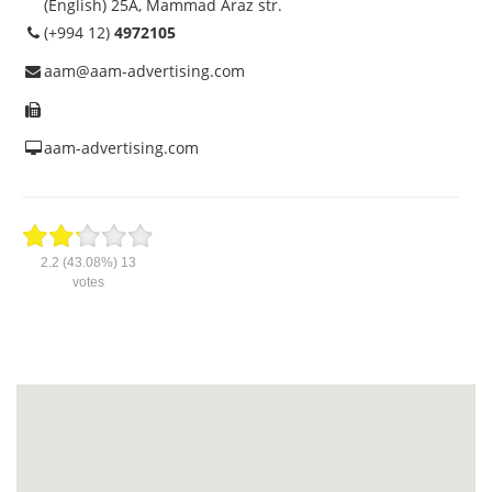
(English) 25A, Mammad Araz str.
(+994 12)
4972105
aam@aam-advertising.com
aam-advertising.com
2.2
(43.08%)
13
votes