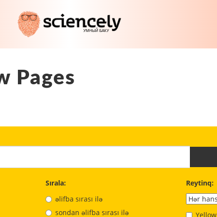
w Pages
Sırala:
Reytinq:
əlifba sırası ilə
sondan əlifba sırası ilə
Yellow