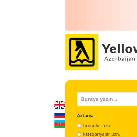
Yello
Azerbaijan
Axtarış:
brendlər üzrə
kateqoriyalar üzrə