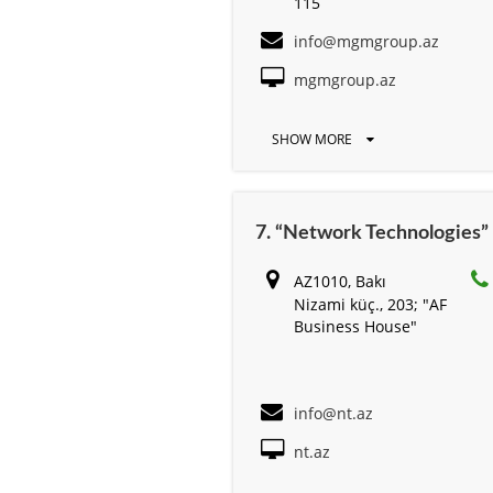
115
info@mgmgroup.az
mgmgroup.az
SHOW MORE
7. “Network Technologies”
AZ1010, Bakı
Nizami küç., 203; "AF
Business House"
info@nt.az
nt.az