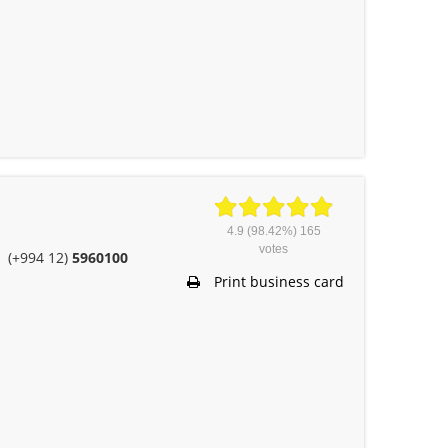
4.9
(98.42%)
165
votes
(+994 12)
5960100
Print business card