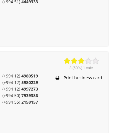
(+994 51)
4449333
3
(60%)
1
vote
(+994 12)
4980519
Print business card
(+994 12)
5980229
(+994 12)
4997273
(+994 50)
7939386
(+994 55)
2158157