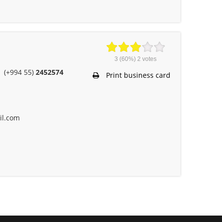
3
(60%)
2
votes
(+994 55)
2452574
Print business card
il.com