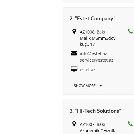
2. “Estet Company”
AZ1008, Bakı
Malik Məmmədov
küç., 17
info@estet.az
service@estet.az
estet.az
SHOW MORE
3. “Hi-Tech Solutions”
AZ1007, Bakı
Akademik Feyzulla