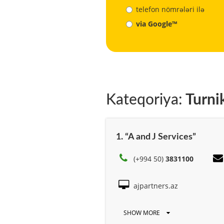
telefon nömrələri ilə
via Google™
Kateqoriya:
Turnik
1. “A and J Services”
(+994 50)
3831100
ajpartners.az
SHOW MORE