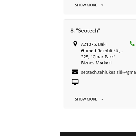
SHOW MORE
8. “Seotech”
AZ1075, Bakı
Əhməd Rəcəbli küç.,
225; "Çinar Park"
Biznes Mərkəzi
seotech.tehlukesizlik@gma
SHOW MORE