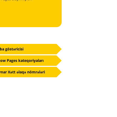
fba göstəricisi
low Pages kateqoriyaları
nar Xətt əlaqə nömrələri