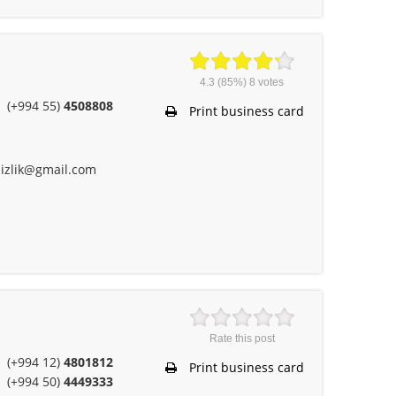
4.3
(85%)
8
votes
(+994 55)
4508808
Print business card
izlik@gmail.com
Rate this post
(+994 12)
4801812
Print business card
(+994 50)
4449333