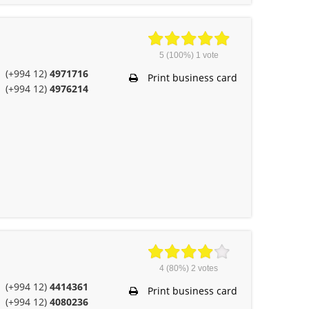
5
(100%)
1
vote
(+994 12)
4971716
Print business card
(+994 12)
4976214
4
(80%)
2
votes
(+994 12)
4414361
Print business card
(+994 12)
4080236