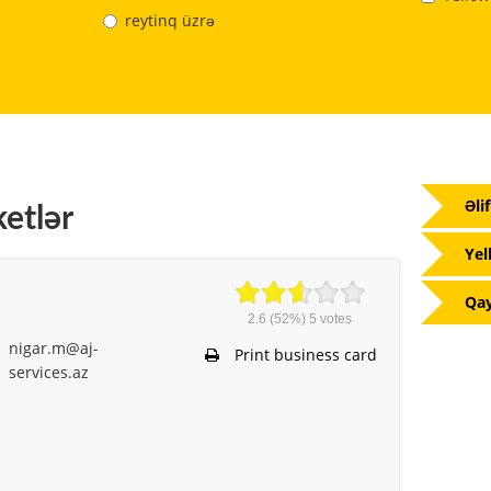
reytinq üzrə
Əli
etlər
Yel
Qay
2.6
(52%)
5
votes
nigar.m@aj-
Print business card
services.az