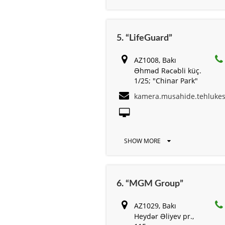
5. “LifeGuard”
AZ1008, Bakı
Əhməd Rəcəbli küç.
1/25; "Chinar Park"
kamera.musahide.tehlukes
SHOW MORE
6. “MGM Group”
AZ1029, Bakı
Heydər Əliyev pr.,