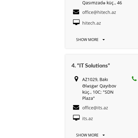
Qasımzadə küç., 46
office@hitech.az
hitech.az
SHOW MORE
4. “IT Solutions”
AZ1029, Bakı
Ələsgər Qayıbov
küç., 10C; "SDN
Plaza"
office@its.az
its.az
SHOW MORE