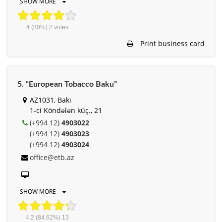
SHOW MORE
4
(80%)
2
votes
Print business card
5. “European Tobacco Baku”
AZ1031, Bakı
1-ci Köndələn küç., 21
(+994 12)
4903022
(+994 12)
4903023
(+994 12)
4903024
office@etb.az
SHOW MORE
4.2
(84.62%)
13