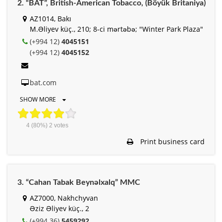
2. “BAT”, British-American Tobacco, (Böyük Britaniya)
AZ1014, Bakı
M.Əliyev küç., 210; 8-ci mərtəbə; "Winter Park Plaza"
(+994 12)
4045151
(+994 12)
4045152
bat.com
SHOW MORE
4
(80%)
2
votes
Print business card
3. “Cahan Tabak Beynəlxalq” MMC
AZ7000, Nakhchyvan
Əziz Əliyev küç., 2
(+994 36)
5459292