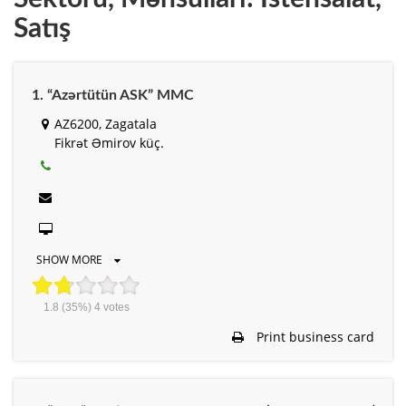
Satış
1. “Azərtütün ASK” MMC
AZ6200, Zagatala
Fikrət Əmirov küç.
SHOW MORE
1.8
(35%)
4
votes
Print business card