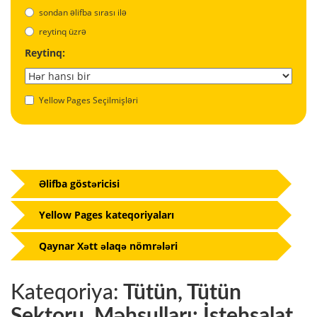
sondan əlifba sırası ilə
reytinq üzrə
Reytinq:
Yellow Pages Seçilmişləri
Əlifba göstəricisi
Yellow Pages kateqoriyaları
Qaynar Xətt əlaqə nömrələri
Kateqoriya:
Tütün, Tütün
Sektoru, Məhsulları: İstehsalat,