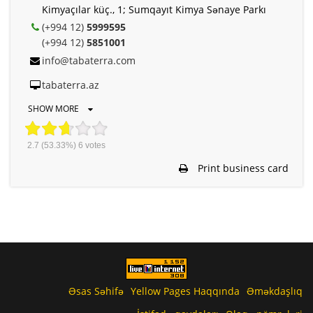
Kimyaçılar küç., 1; Sumqayıt Kimya Sənaye Parkı
(+994 12)
5999595
(+994 12)
5851001
info@tabaterra.com
tabaterra.az
SHOW MORE
2.7
(53.33%)
6
votes
Print business card
Əsas Səhifə
Yellow Pages Haqqında
Əməkdaşlıq