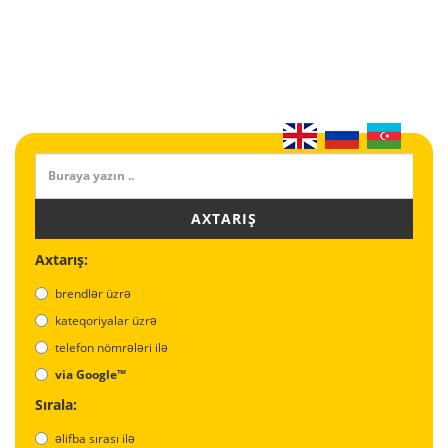
AXTARIŞ
Axtarış:
brendlər üzrə
kateqoriyalar üzrə
telefon nömrələri ilə
via Google™
Sırala:
əlifba sırası ilə