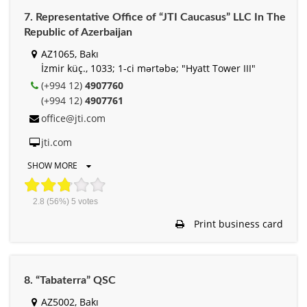
7. Representative Office of “JTI Caucasus” LLC In The
Republic of Azerbaijan
AZ1065, Bakı
İzmir küç., 1033; 1-ci mərtəbə; "Hyatt Tower III"
(+994 12)
4907760
(+994 12)
4907761
office@jti.com
jti.com
SHOW MORE
2.8
(56%)
5
votes
Print business card
8. “Tabaterra” QSC
AZ5002, Bakı