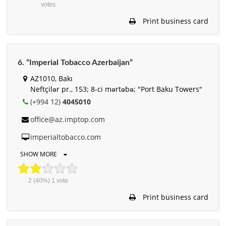
votes
Print business card
6. “Imperial Tobacco Azerbaijan”
AZ1010, Bakı
Neftçilər pr., 153; 8-ci mərtəbə; "Port Baku Towers"
(+994 12)
4045010
office@az.imptop.com
imperialtobacco.com
SHOW MORE
2
(40%)
1
vote
Print business card