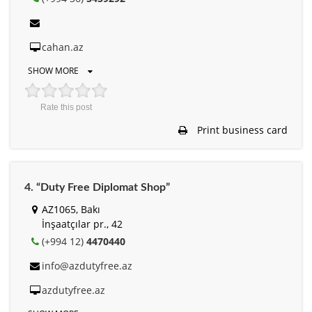
cahan.az
SHOW MORE
Rate this post
Print business card
4. “Duty Free Diplomat Shop”
AZ1065, Bakı
İnşaatçılar pr., 42
(+994 12)
4470440
info@azdutyfree.az
azdutyfree.az