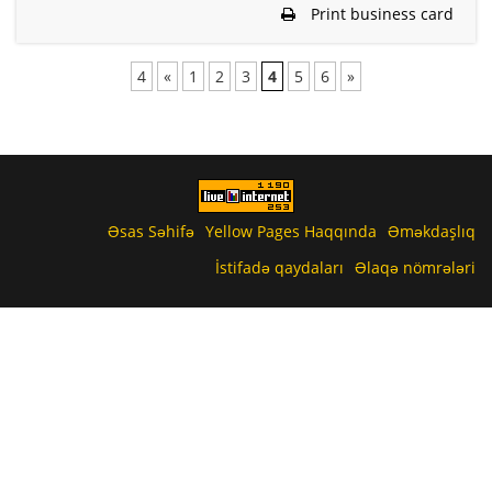
Print business card
4
«
1
2
3
4
5
6
»
Əsas Səhifə
Yellow Pages Haqqında
Əməkdaşlıq
İstifadə qaydaları
Əlaqə nömrələri