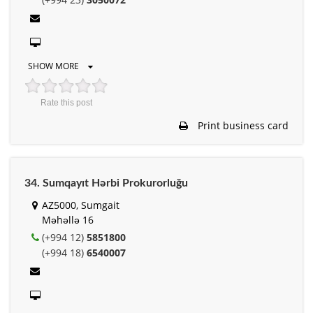
SHOW MORE
Rate this post
Print business card
34. Sumqayıt Hərbi Prokurorluğu
AZ5000, Sumgait
Məhəllə 16
(+994 12)
5851800
(+994 18)
6540007