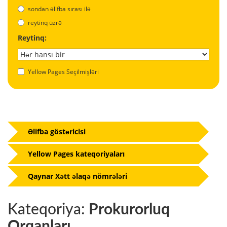
sondan əlifba sırası ilə
reytinq üzrə
Reytinq:
Yellow Pages Seçilmişləri
Əlifba göstəricisi
Yellow Pages kateqoriyaları
Qaynar Xətt əlaqə nömrələri
Kateqoriya:
Prokurorluq
Orqanları