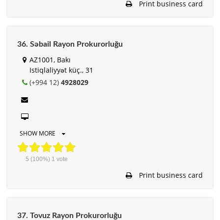
Print business card
36. Səbail Rayon Prokurorluğu
AZ1001, Bakı
Istiqlaliyyət küç., 31
(+994 12)
4928029
SHOW MORE
5
(100%)
1
vote
Print business card
37. Tovuz Rayon Prokurorluğu