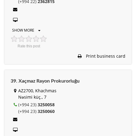
(+994 22)
2362815
SHOW MORE
Rate this post
Print business card
39. Xaçmaz Rayon Prokurorluğu
AZ2700, Khachmas
Nəsimi küç., 7
(+994 23)
3250058
(+994 23)
3250060