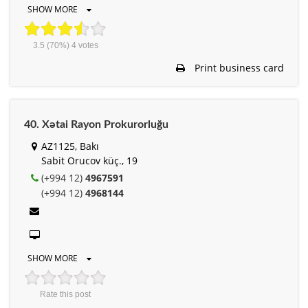
SHOW MORE
3.5
(70%)
4
votes
Print business card
40. Xətai Rayon Prokurorluğu
AZ1125, Bakı
Sabit Orucov küç., 19
(+994 12)
4967591
(+994 12)
4968144
SHOW MORE
Rate this post