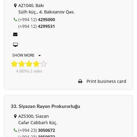
AZ1040, Bakı
Sülh küç., 4; Bakıxanov Qəs.
(+994 12)
4295000
(+994 12)
4299531
SHOW MORE
4
(80%)
2
votes
Print business card
33. Siyəzən Rayon Prokurorluğu
AZ5300, Siazan
Cəfər Cabbarlı küç.
(+994 23)
3050672
(+994 23)
3050072