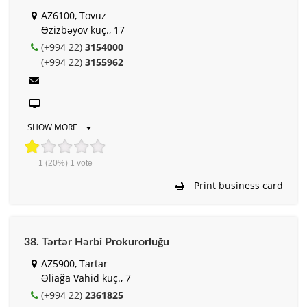
AZ6100, Tovuz
Əzizbəyov küç., 17
(+994 22)
3154000
(+994 22)
3155962
SHOW MORE
1
(20%)
1
vote
Print business card
38. Tərtər Hərbi Prokurorluğu
AZ5900, Tartar
Əliağa Vahid küç., 7
(+994 22)
2361825