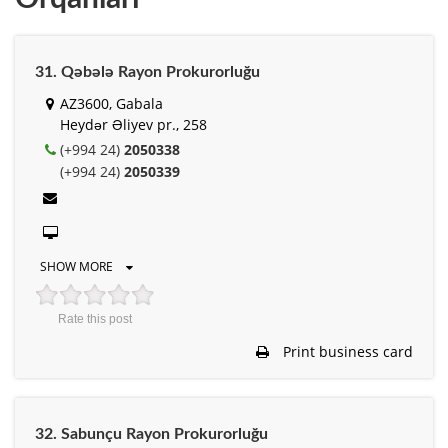
31. Qəbələ Rayon Prokurorluğu
AZ3600, Gabala
Heydər Əliyev pr., 258
(+994 24)
2050338
(+994 24)
2050339
SHOW MORE
Rate this post
Print business card
32. Sabunçu Rayon Prokurorluğu