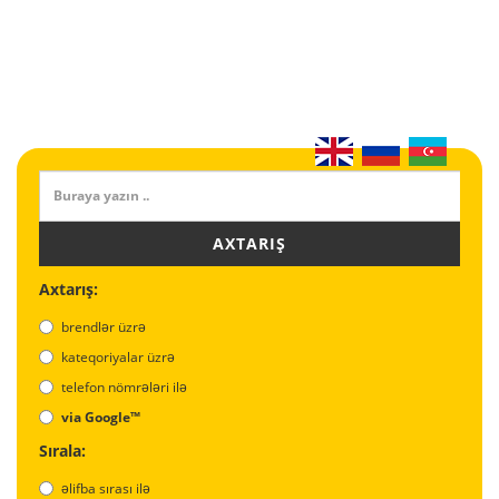
AXTARIŞ
Axtarış:
brendlər üzrə
kateqoriyalar üzrə
telefon nömrələri ilə
via Google™
Sırala:
əlifba sırası ilə