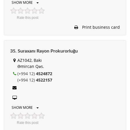
SHOW MORE
Rate this post
Print business card
35. Suraxanı Rayon Prokurorluğu
AZ1042, Bakı
Əmircan Qəs.
(+994 12)
4524872
(+994 12)
4522157
SHOW MORE
Rate this post