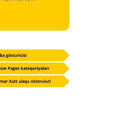
fba göstəricisi
low Pages kateqoriyaları
nar Xətt əlaqə nömrələri