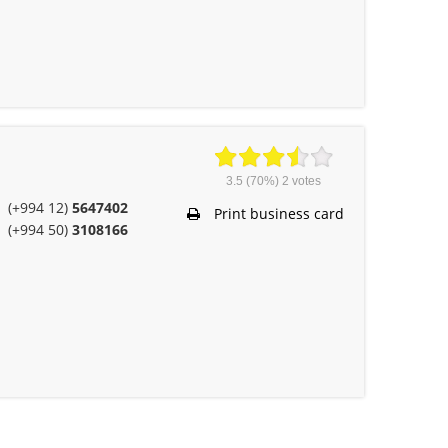
3.5
(70%)
2
votes
(+994 12)
5647402
Print business card
(+994 50)
3108166