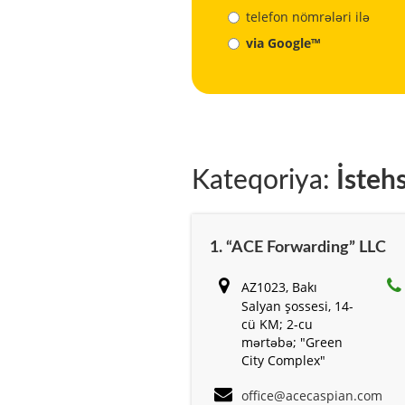
telefon nömrələri ilə
via Google™
Kateqoriya:
İstehs
1. “ACE Forwarding” LLC
AZ1023, Bakı
Salyan şossesi, 14-
cü KM; 2-cu
mərtəbə; "Green
City Complex"
office@acecaspian.com