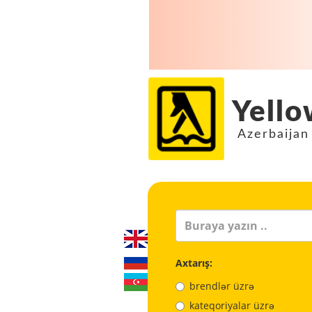
Yello
Azerbaijan
Axtarış:
brendlər üzrə
kateqoriyalar üzrə