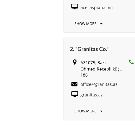
acecaspian.com
SHOW MORE
2. “Granitas Co.”
AZ1075, Bakı
Əhməd Rəcəbli küç.,
186
office@granitas.az
granitas.az
SHOW MORE