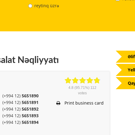
reytinq üzrə
Əli
alat Nəqliyyatı
Yel
Qay
4.8
(95.71%)
112
votes
(+994 12)
5651890
(+994 12)
5651891
Print business card
(+994 12)
5651892
(+994 12)
5651893
(+994 12)
5651894