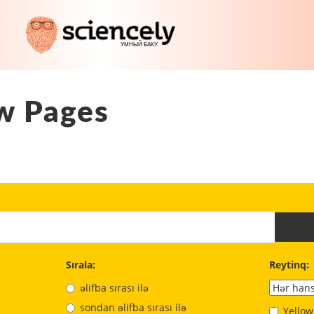
w Pages
Sırala:
Reytinq:
əlifba sırası ilə
sondan əlifba sırası ilə
Yellow