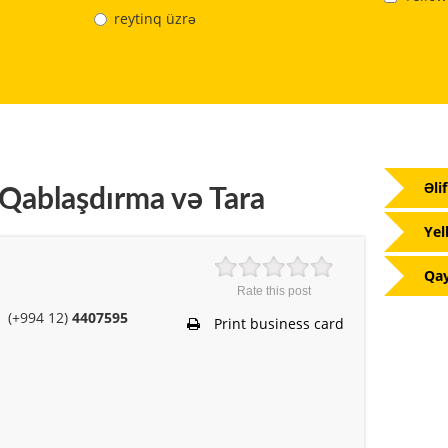
reytinq üzrə
Əli
 Qablaşdırma və Tara
Yel
Qay
Rate this post
(+994 12)
4407595
Print business card