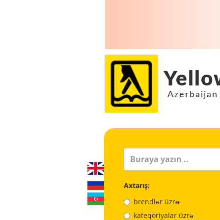
Yello
Azerbaijan
Axtarış:
brendlər üzrə
kateqoriyalar üzrə