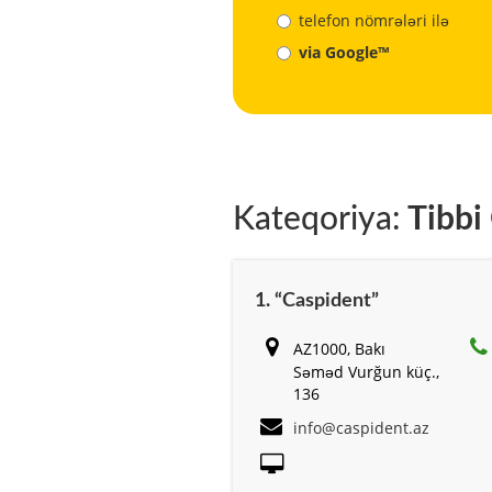
telefon nömrələri ilə
via Google™
Kateqoriya:
Tibbi
1. “Caspident”
AZ1000, Bakı
Səməd Vurğun küç.,
136
info@caspident.az