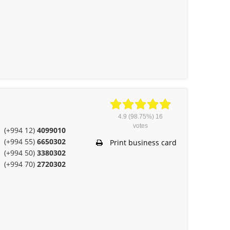
4.9
(98.75%)
16
votes
(+994 12)
4099010
(+994 55)
6650302
Print business card
(+994 50)
3380302
(+994 70)
2720302