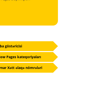
fba göstəricisi
low Pages kateqoriyaları
nar Xətt əlaqə nömrələri