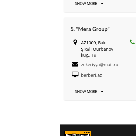
SHOW MORE
5. “Mera Group”
AZ1009, Bakı
Şıxəli Qurbanov
küç., 19
zekeriyya@mail.ru
berberi.az
SHOW MORE