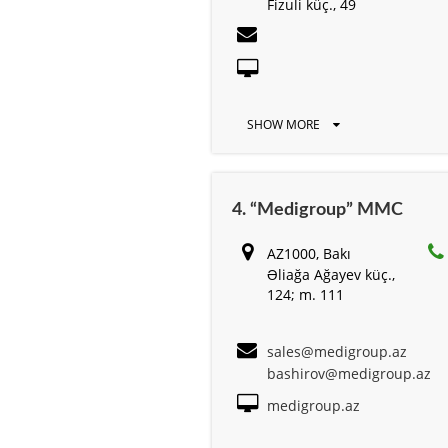
Fizuli küç., 49
SHOW MORE
4. “Medigroup” MMC
AZ1000, Bakı
Əliağa Ağayev küç.,
124; m. 111
sales@medigroup.az
bashirov@medigroup.az
medigroup.az