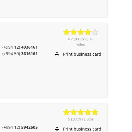
4.2
(83.75%)
16
votes
(+994 12)
4936161
(+994 50)
3616161
Print business card
5
(100%)
1
vote
(+994 12)
5942505
Print business card