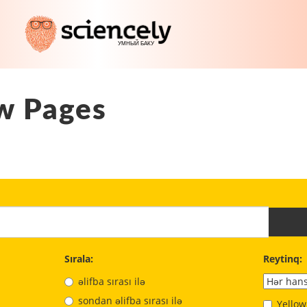
w Pages
Sırala:
Reytinq:
əlifba sırası ilə
sondan əlifba sırası ilə
Yellow