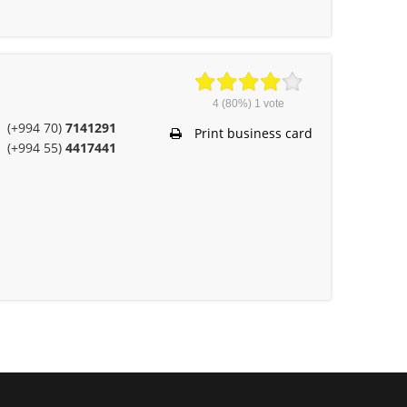
4
(80%)
1
vote
(+994 70)
7141291
Print business card
(+994 55)
4417441