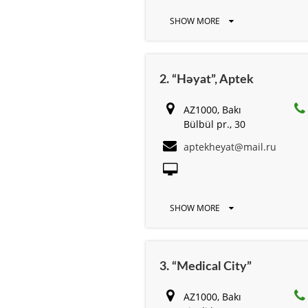
SHOW MORE
2. “Həyat”, Aptek
AZ1000, Bakı
Bülbül pr., 30
aptekheyat@mail.ru
SHOW MORE
3. “Medical City”
AZ1000, Bakı