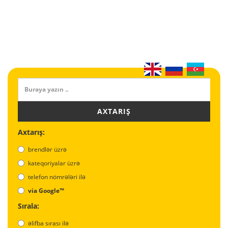
AXTARIŞ
Axtarış:
brendlər üzrə
kateqoriyalar üzrə
telefon nömrələri ilə
via Google™
Sırala:
əlifba sırası ilə