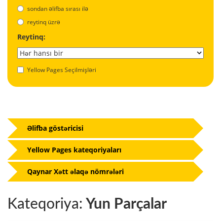
sondan əlifba sırası ilə
reytinq üzrə
Reytinq:
Yellow Pages Seçilmişləri
Əlifba göstəricisi
Yellow Pages kateqoriyaları
Qaynar Xətt əlaqə nömrələri
Kateqoriya:
Yun Parçalar