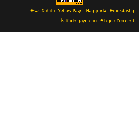
Əsas Səhifə
Yellow Pages Haqqında
Əməkdaşlıq
İstifadə qaydaları
Əlaqə nömrələri