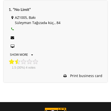
1. “No Limit”
AZ1005, Bakı
Süleyman Tağızadə küç., 84
SHOW MORE
1.5
(30%)
4
votes
Print business card