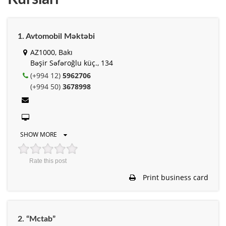
1. Avtomobil Məktəbi
AZ1000, Bakı
Bəşir Səfəroğlu küç., 134
(+994 12)
5962706
(+994 50)
3678998
SHOW MORE
Rate this post
Print business card
2. “Mctab”