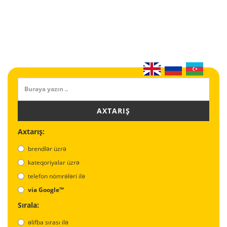
AXTARIŞ
Axtarış:
brendlər üzrə
kateqoriyalar üzrə
telefon nömrələri ilə
via Google™
Sırala:
əlifba sırası ilə