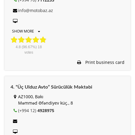
info@motobaz.az
SHOW MORE
4.8
(96.67%)
18
votes
Print business card
4. “Üç Ulduz Avto” Sürücülük Məktəbi
AZ1000, Bakı
Məmməd Əfəndiyev küç., 8
(+994 12)
4928975