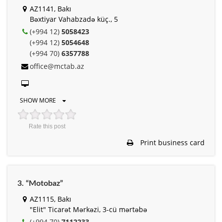
AZ1141, Bakı
Bəxtiyar Vahabzadə küç., 5
(+994 12)
5058423
(+994 12)
5054648
(+994 70)
6357788
office@mctab.az
SHOW MORE
Rate this post
Print business card
3. “Motobaz”
AZ1115, Bakı
"Elit" Ticarət Mərkəzi, 3-cü mərtəbə
(+994 70)
7112233