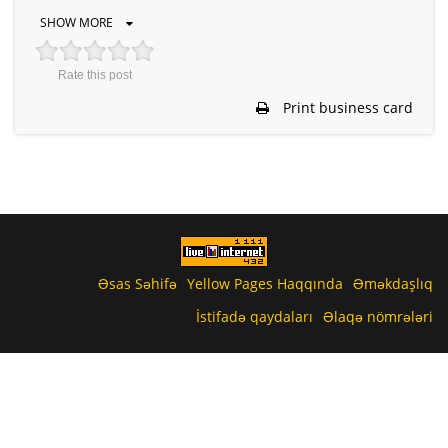
SHOW MORE
Rate this post
Print business card
Əsas Səhifə
Yellow Pages Haqqında
Əməkdaşlıq
İstifadə qaydaları
Əlaqə nömrələri