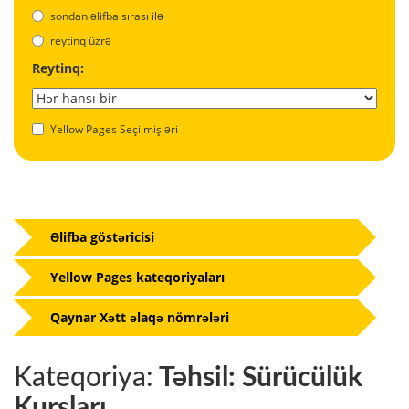
sondan əlifba sırası ilə
reytinq üzrə
Reytinq:
Yellow Pages Seçilmişləri
Əlifba göstəricisi
Yellow Pages kateqoriyaları
Qaynar Xətt əlaqə nömrələri
Kateqoriya:
Təhsil: Sürücülük
Kursları