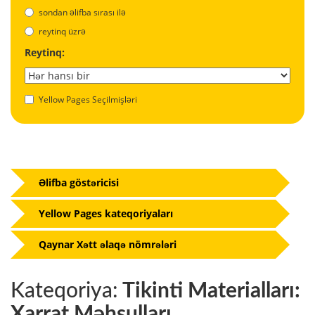
sondan əlifba sırası ilə
reytinq üzrə
Reytinq:
Yellow Pages Seçilmişləri
Əlifba göstəricisi
Yellow Pages kateqoriyaları
Qaynar Xətt əlaqə nömrələri
Kateqoriya:
Tikinti Materialları:
Xarrat Məhsulları