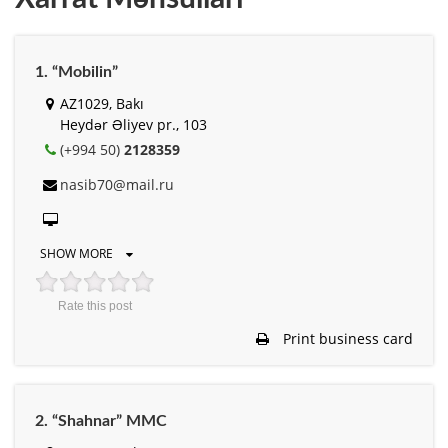
1. “Mobilin”
AZ1029, Bakı
Heydər Əliyev pr., 103
(+994 50)
2128359
nasib70@mail.ru
SHOW MORE
Rate this post
Print business card
2. “Shahnar” MMC