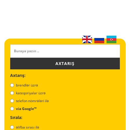
AXTARIŞ
Axtarış:
brendlər üzrə
kateqoriyalar üzrə
telefon nömrələri ilə
via Google™
Sırala:
əlifba sırası ilə