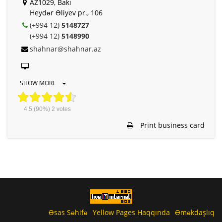
AZ1029, Bakı
Heydər Əliyev pr., 106
(+994 12)
5148727
(+994 12)
5148990
shahnar@shahnar.az
SHOW MORE
4.5
(90%)
2
votes
Print business card
Əsas Səhifə
Yellow Pages Haqqında
Əməkdaşlıq