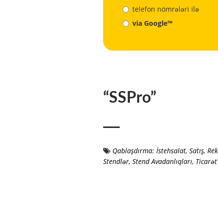
telefon nömrələri ilə
via Google™
“SSPro”
Qablaşdırma: İstehsalat, Satış
,
Rek
Stendlər, Stend Avadanlıqları
,
Ticarət