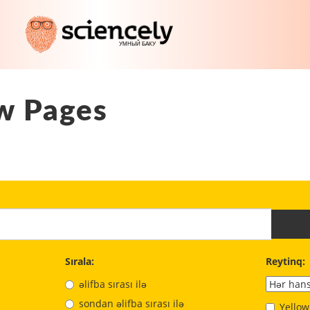
w Pages
Sırala:
Reytinq:
əlifba sırası ilə
sondan əlifba sırası ilə
Yellow