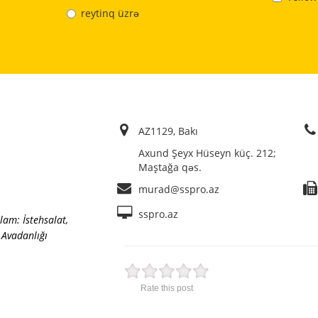
reytinq üzrə
AZ1129, Bakı
Axund Şeyx Hüseyn küç. 212;
Maştağa qəs.
murad@sspro.az
sspro.az
lam: İstehsalat
,
 Avadanlığı
Rate this post