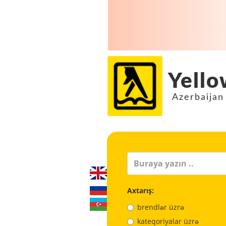
Yello
Azerbaijan
Axtarış:
brendlər üzrə
kateqoriyalar üzrə