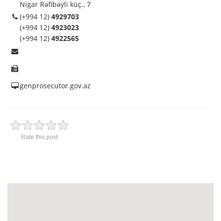
Nigar Rəfibəyli küç., 7
(+994 12)
4929703
(+994 12)
4923023
(+994 12)
4922565
genprosecutor.gov.az
Rate this post