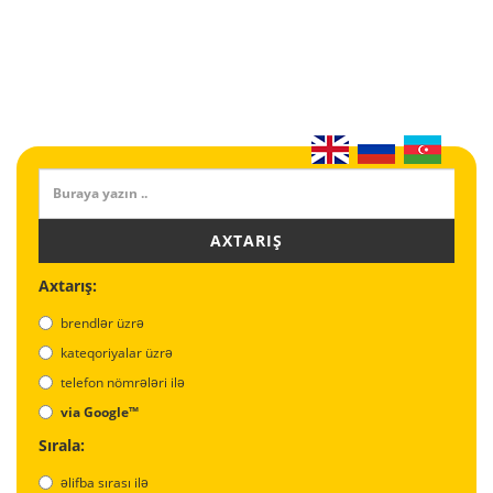
AXTARIŞ
Axtarış:
brendlər üzrə
kateqoriyalar üzrə
telefon nömrələri ilə
via Google™
Sırala:
əlifba sırası ilə