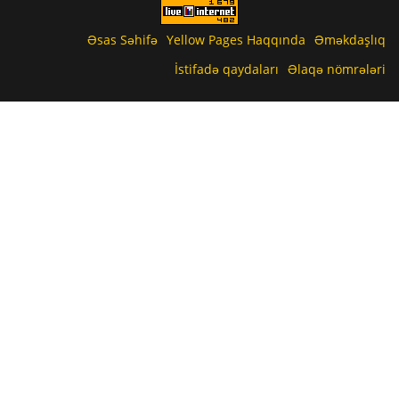
Əsas Səhifə
Yellow Pages Haqqında
Əməkdaşlıq
İstifadə qaydaları
Əlaqə nömrələri