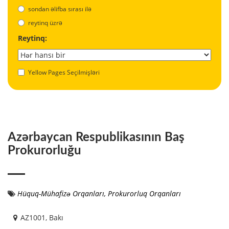
sondan əlifba sırası ilə
reytinq üzrə
Reytinq:
Yellow Pages Seçilmişləri
Azərbaycan Respublikasının Baş
Prokurorluğu
Hüquq-Mühafizə Orqanları
,
Prokurorluq Orqanları
AZ1001, Bakı