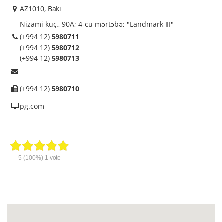
AZ1010, Bakı
Nizami küç., 90A; 4-cü mərtəbə; "Landmark III"
(+994 12)
5980711
(+994 12)
5980712
(+994 12)
5980713
(+994 12)
5980710
pg.com
5
(100%)
1
vote