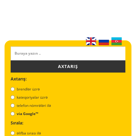
AXTARIŞ
Axtarış:
brendlər üzrə
kateqoriyalar üzrə
telefon nömrələri ilə
via Google™
Sırala:
əlifba sırası ilə