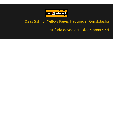
Əsas Səhifə
Yellow Pages Haqqında
Əməkdaşlıq
İstifadə qaydaları
Əlaqə nömrələri