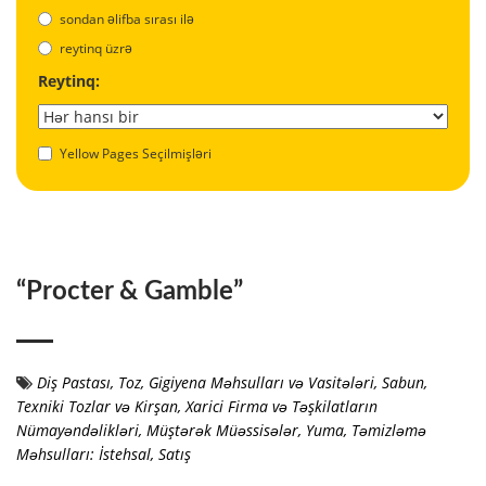
sondan əlifba sırası ilə
reytinq üzrə
Reytinq:
Yellow Pages Seçilmişləri
“Procter & Gamble”
Diş Pastası, Toz
,
Gigiyena Məhsulları və Vasitələri
,
Sabun
,
Texniki Tozlar və Kirşan
,
Xarici Firma və Təşkilatların
Nümayəndəlikləri, Müştərək Müəssisələr
,
Yuma, Təmizləmə
Məhsulları: İstehsal, Satış