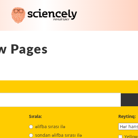
w Pages
Sırala:
Reytinq:
əlifba sırası ilə
sondan əlifba sırası ilə
Yellow