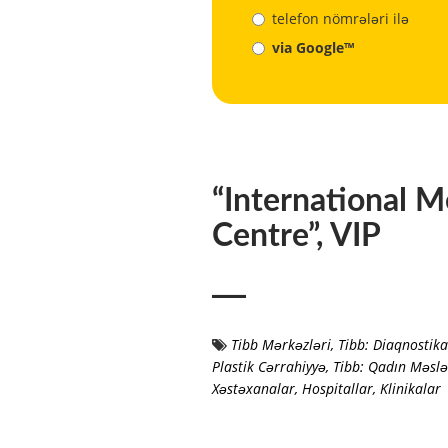
telefon nömrələri ilə
via Google™
“International M
Centre”, VIP
Tibb Mərkəzləri
,
Tibb: Diaqnostik
Plastik Cərrahiyyə
,
Tibb: Qadın Məslə
Xəstəxanalar, Hospitallar, Klinikalar