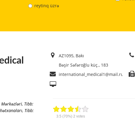
reytinq üzrə
AZ1095, Bakı
edical
Bəşir Səfəroğlu küç., 183
international_medical1@mail.ru
a Mərkəzləri
,
Tibb:
hətxanaları
,
Tibb:
3.5
(70%)
2
votes