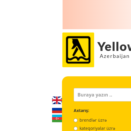
Yello
Azerbaijan
Axtarış:
brendlər üzrə
kateqoriyalar üzrə