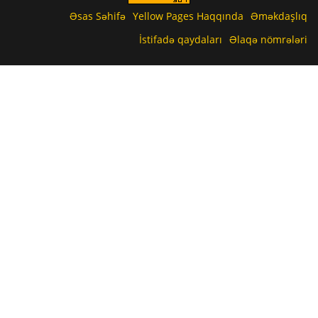
Əsas Səhifə
Yellow Pages Haqqında
Əməkdaşlıq
İstifadə qaydaları
Əlaqə nömrələri