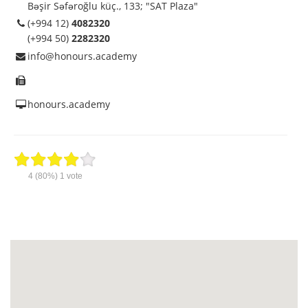
Bəşir Səfəroğlu küç., 133; "SAT Plaza"
(+994 12)
4082320
(+994 50)
2282320‬‬
info@honours.academy
honours.academy
4
(80%)
1
vote