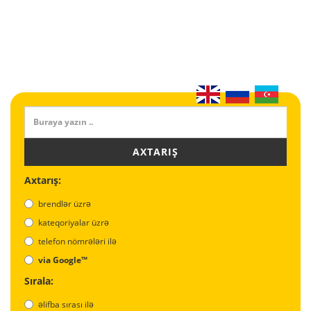
AXTARIŞ
Axtarış:
brendlər üzrə
kateqoriyalar üzrə
telefon nömrələri ilə
via Google™
Sırala:
əlifba sırası ilə