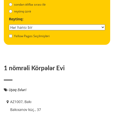
sondan əlifba sırası ilə
reytinq üzrə
Reytinq:
Yellow Pages Seçilmişləri
1 nömrəli Körpələr Evi
Uşaq Evləri
AZ1007, Bakı
Bakıxanov küç., 37