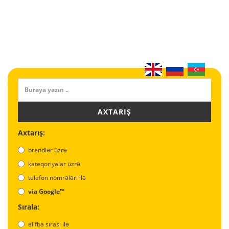
AXTARIŞ
Axtarış:
brendlər üzrə
kateqoriyalar üzrə
telefon nömrələri ilə
via Google™
Sırala:
əlifba sırası ilə