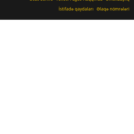
İstifadə qaydaları
Əlaqə nömrələri