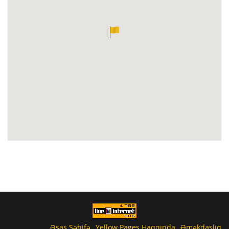
Əsas Səhifə
Yellow Pages Haqqında
Əməkdaşlıq