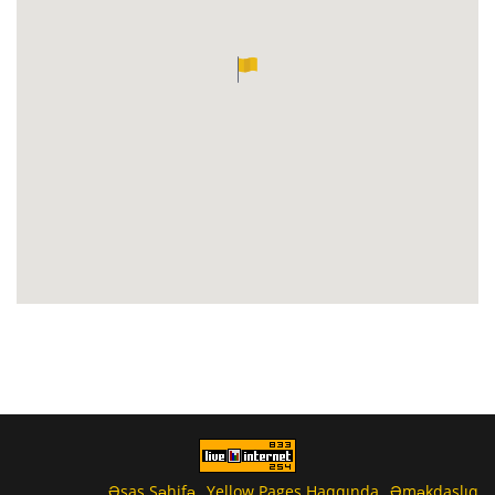
Əsas Səhifə
Yellow Pages Haqqında
Əməkdaşlıq