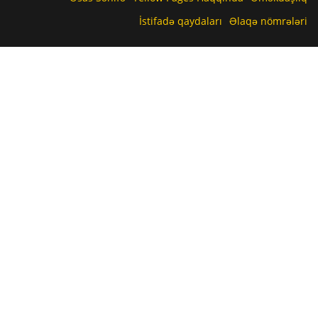
İstifadə qaydaları
Əlaqə nömrələri