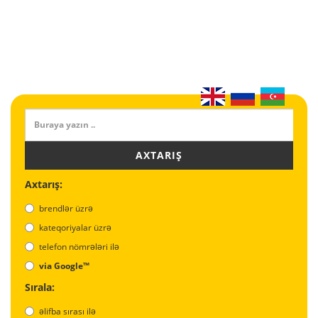
AXTARIŞ
Axtarış:
brendlər üzrə
kateqoriyalar üzrə
telefon nömrələri ilə
via Google™
Sırala:
əlifba sırası ilə