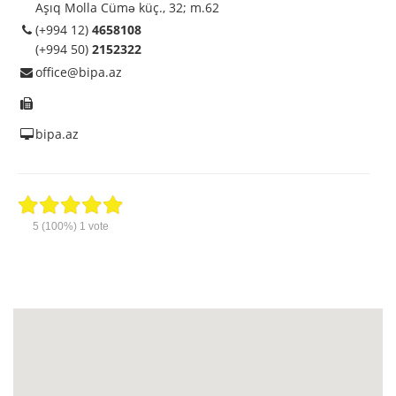
Aşıq Molla Cümə küç., 32; m.62
(+994 12)
4658108
(+994 50)
2152322
office@bipa.az
bipa.az
5
(100%)
1
vote