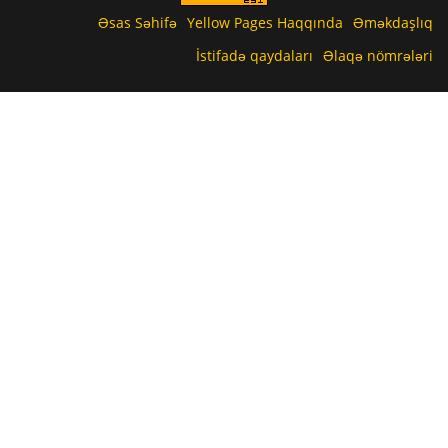
Əsas Səhifə
Yellow Pages Haqqında
Əməkdaşlıq
İstifadə qaydaları
Əlaqə nömrələri