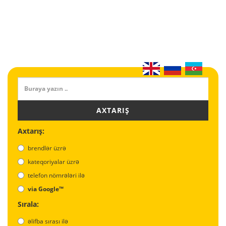
AXTARIŞ
Axtarış:
brendlər üzrə
kateqoriyalar üzrə
telefon nömrələri ilə
via Google™
Sırala:
əlifba sırası ilə