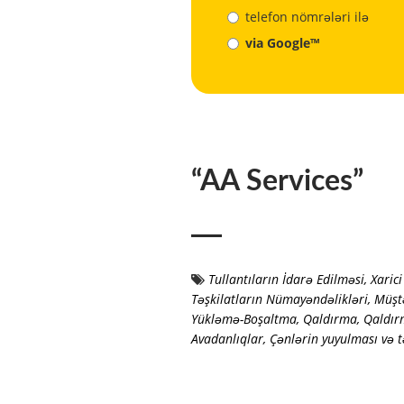
telefon nömrələri ilə
via Google™
“AA Services”
Tullantıların İdarə Edilməsi
,
Xaric
Təşkilatların Nümayəndəlikləri, Müş
Yükləmə-Boşaltma, Qaldırma, Qaldı
Avadanlıqlar
,
Çənlərin yuyulması və 