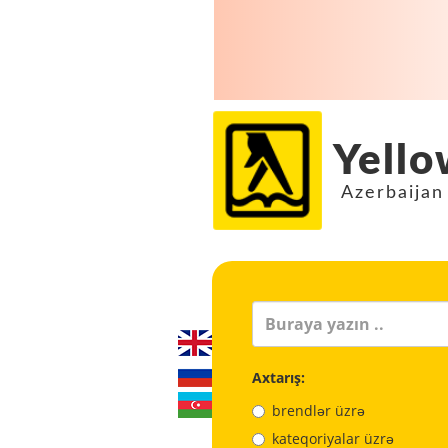
Yello
Azerbaijan
Axtarış:
brendlər üzrə
kateqoriyalar üzrə