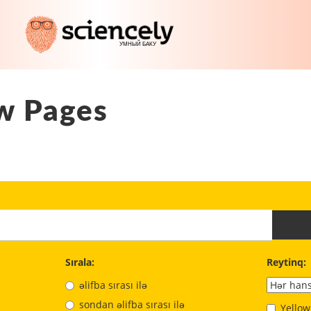
w Pages
Sırala:
Reytinq:
əlifba sırası ilə
sondan əlifba sırası ilə
Yellow