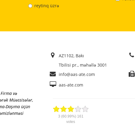
reytinq üzrə
AZ1102, Bakı
Tbilisi pr., məhəllə 3001
info@aas-ate.com
aas-ate.com
i Firma və
tərək Müəssisələr
,
rma-Daşıma üçün
təmizlənməsi
3
(60.99%)
161
votes