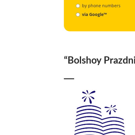
by phone numbers
via Google™
“Bolshoy Prazdn