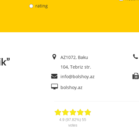
rating
AZ1072, Baku
ik”
104, Tebriz str.
info@bolshoy.az
bolshoy.az
4.9
(97.82%)
55
votes