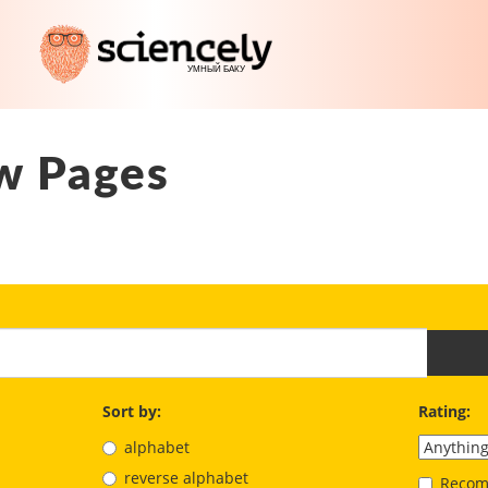
w Pages
Sort by:
Rating:
alphabet
reverse alphabet
Recom