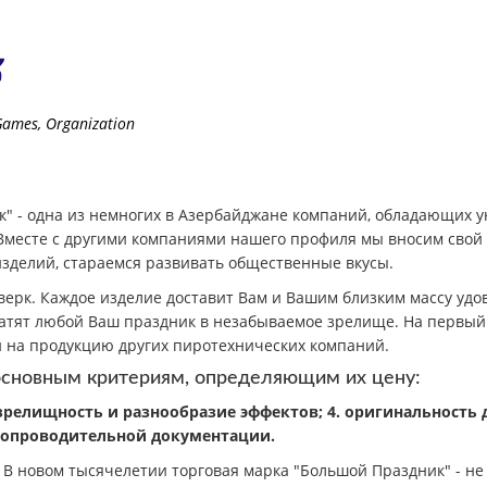
Games
,
Organization
" - одна из немногих в Азербайджане компаний, обладающих 
Вместе с другими компаниями нашего профиля мы вносим свой в
зделий, стараемся развивать общественные вкусы.
верк. Каждое изделие доставит Вам и Вашим близким массу уд
тят любой Ваш праздник в незабываемое зрелище. На первый 
 на продукцию других пиротехнических компаний.
основным критериям, определяющим их цену:
3. зрелищность и разнообразие эффектов; 4. оригинальность
 сопроводительной документации.
 новом тысячелетии торговая марка "Большой Праздник" - не т