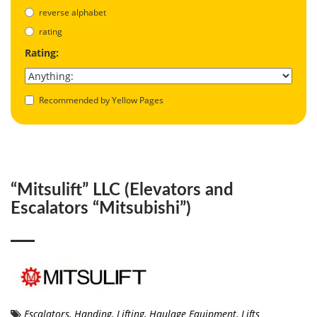
reverse alphabet
rating
Rating:
Recommended by Yellow Pages
“Mitsulift” LLC (Elevators and
Escalators “Mitsubishi”)
Escalators
,
Handing, Lifting, Haulage Equipment
,
Lifts