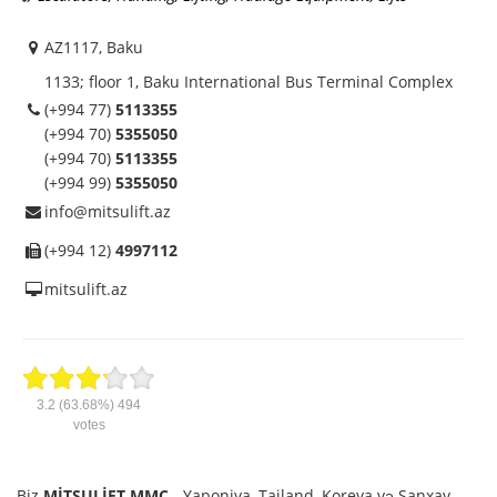
AZ1117, Baku
1133; floor 1, Baku International Bus Terminal Complex
(+994 77)
5113355
(+994 70)
5355050
(+994 70)
5113355
(+994 99)
5355050
info@mitsulift.az
(+994 12)
4997112
mitsulift.az
3.2
(63.68%)
494
votes
Biz
MİTSULİFT MMC
- Yaponiya, Tailand, Koreya və Şanxay