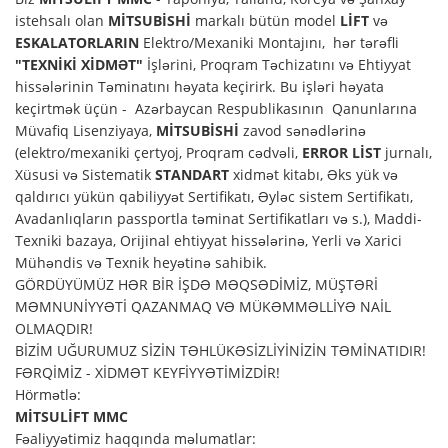
istehsalı olan
MİTSUBİSHİ
markalı bütün model
LİFT
və
ESKALATORLARIN
Elektro/Mexaniki Montajını, hər tərəfli
"TEXNİKİ XİDMƏT"
İşlərini, Proqram Təchizatını və Ehtiyyat
hissələrinin Təminatını həyata keçirirk. Bu işləri həyata
keçirtmək üçün - Azərbaycan Respublikasının Qanunlarına
Müvafiq Lisenziyaya,
MİTSUBİSHİ
zavod sənədlərinə
(elektro/mexaniki çertyoj, Proqram cədvəli,
ERROR LİST
jurnalı,
Xüsusi və Sistematik
STANDART
xidmət kitabı, Əks yük və
qaldırıcı yükün qabiliyyət Sertifikatı, Əyləc sistem Sertifikatı,
Avadanlıqların passportla təminat Sertifikatları və s.), Maddi-
Texniki bazaya, Orijinal ehtiyyat hissələrinə, Yerli və Xarici
Mühəndis və Texnik heyətinə sahibik.
GÖRDÜYÜMÜZ HƏR BİR İŞDƏ MƏQSƏDİMİZ, MÜŞTƏRİ
MƏMNUNİYYƏTİ QAZANMAQ VƏ MÜKƏMMƏLLİYƏ NAİL
OLMAQDIR!
BİZİM UĞURUMUZ SİZİN TƏHLÜKƏSİZLİYİNİZİN TƏMİNATIDIR!
FƏRQİMİZ - XİDMƏT KEYFİYYƏTİMİZDİR!
Hörmətlə:
MİTSULİFT MMC
Fəaliyyətimiz haqqında məlumatlar: