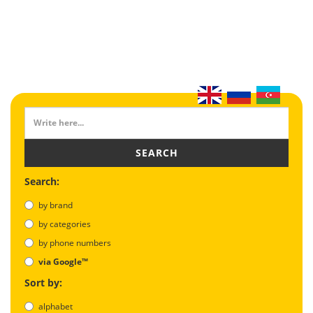
SEARCH
Search:
by brand
by categories
by phone numbers
via Google™
Sort by:
alphabet