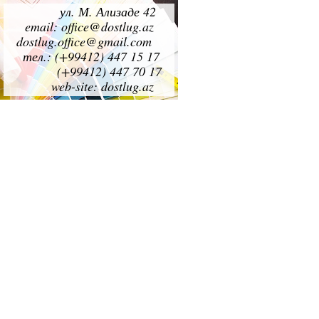
ул. М. Ализаде 42
ул. М. Ал
email: office@dostlug.az
email: office@do
dostlug.office@gmail.com
dostlug.office@g
тел.: (+99412) 447 15 17
тел.: (+99412) 4
(+99412) 447 70 17
(+99412) 4
web-site: dostlug.az
web-site: d